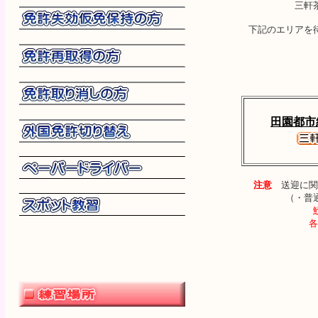
三軒
下記のエリアを
田園都市
注意
送迎に関
（・普
各